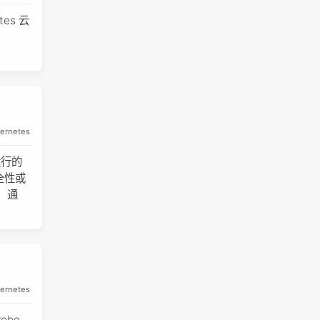
tes 云
ernetes
运行的
全性或
 通
ernetes
robe、