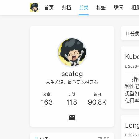
首页
归档
分类
标签
瞬间
相
分
Kub
2026-
seafog
指标
人生苦短，最重要吃得开心
种性能
类型如
文章
点赞
访问
使用率。
163
118
90.8K
Lon
2026-