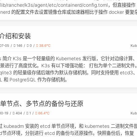
/lib/rancher/k3s/agent/etc/containerd/config.toml，但直接操作
tainerd 的配置文件去设置镜像仓库或加速器相比于操作 docker 要复
s 介绍和安装
Kub
07-05
146
0
38.6℃
3s 简介 K3s 是一个轻量级的 Kubernetes 发行版，它针对边缘计算
景进行了高度优化。K3s 有以下增强功能： 打包为单个二进制文件
sqlite3 的轻量级存储后端作为默认存储机制。同时支持使用 etcd3
L 和 PostgreSQL 作为存储机制。
cd单节点、多节点的备份与还原
Kub
10-19
404
1
66.4℃
 kubeadm 安装的 etcd 单节点环境，和 kubernetes 二进制文
tcd节点环境，分别进行 etcd 的备份与还原操作。快照备份后，恢复