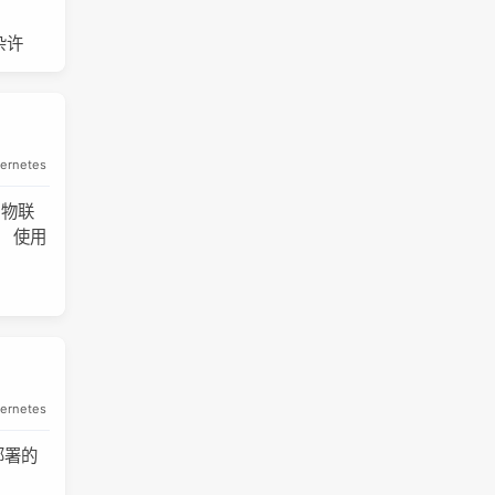
杂许
ernetes
、物联
。 使用
、
ernetes
件部署的