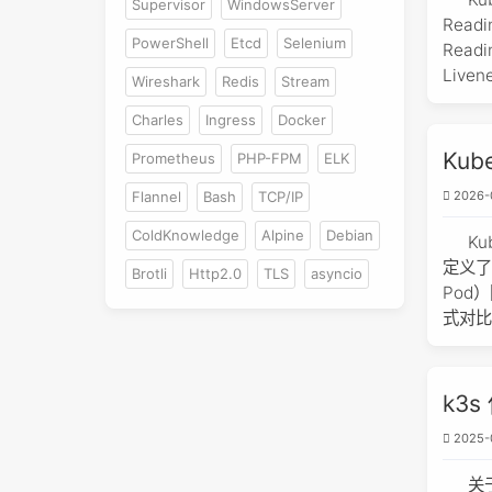
Supervisor
WindowsServer
Read
PowerShell
Etcd
Selenium
Rea
Liven
Wireshark
Redis
Stream
Charles
Ingress
Docker
Kub
Prometheus
PHP-FPM
ELK
Flannel
Bash
TCP/IP
2026-
ColdKnowledge
Alpine
Debian
Ku
定义了
Brotli
Http2.0
TLS
asyncio
Pod
式对比
k3s
2025-
关于