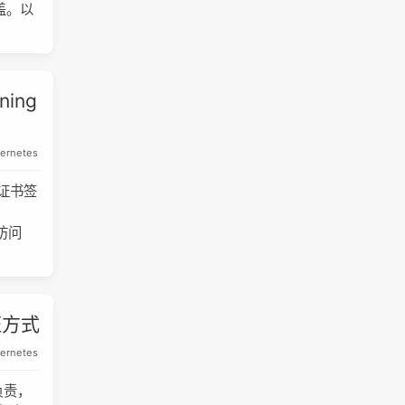
覆盖。以
ning
ernetes
行证书签
到
来访问
证方式
ernetes
 负责，