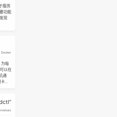
可用于服务
主要功能
务发现
Docker
l 为每
P 可以在
主机通
网卡进
dctl“
erveices