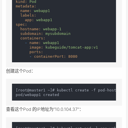
kind:
Pod
metadata:
name:
webapp1
labels:
app:
webapp1
spec:
hostname:
webapp-1
subdomain:
mysubdomain
containers:
-
name:
webapp1
image:
kubeguide/tomcat-app:v1
ports:
-
containerPort:
8080
创建这个Pod：
[root@master1 ~]# kubectl create -f pod-hostname-
查看这个Pod 的IP地址为“10.0.104.37”：