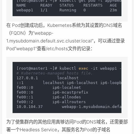
[root@master1 ~]# kubectl get pod -l app=webapp1 
NAME      READY   STATUS    RESTARTS   AGE   IP  
在 Pod创建成功后，Kubernetes系统为其设置的DNS域名
（FQDN）为“webapp-
1.mysubdomain.default.svc.cluster.local”，可以通过登录
Pod“webapp1”查看/etc/hosts文件的记录：
[root@master1 ~]# kubectl 
exec
 -it webapp1 -- 
cat
# Kubernetes-managed hosts file.
127.0.0.1        localhost

::1        localhost ip6-localhost ip6-loopback

fe00::0        ip6-localnet

fe00::0        ip6-mcastprefix

fe00::1        ip6-allnodes

fe00::2        ip6-allrouters

为了使集群内的其他应用真够访问Pod的DNS域名，还需要部
署一个Headless Service，其服务名为Pod的子域名