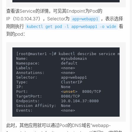
查看该Service的详情，可见其Endpoint为Pod的
IP（10.0.104.37），Selector为
，表示选择
app=webapp1
刚刚执行
看
kubectl get pod -l app=webapp1 -o wide
到的pod：
[root@master1 ~]# kubectl describe service mysubd
Name:              mysubdomain

Namespace:         default

Labels:            <none>

Annotations:       <none>

Selector:          app=webapp1

Type:              ClusterIP

IP:                None

Port:              <
unset
>  8080/TCP

TargetPort:        8080/TCP

Endpoints:         10.0.104.37:8080

Session Affinity:  None

此时，其他应用就可以通过Pod的DNS域名“webapp-