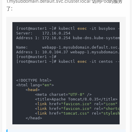
1.mysubdomain.default.svc.cluster.local”访问Pod的服务
了：
[root@master1 ~]# kubectl 
exec
 -it busybox -- nsl
Server:    172.16.0.254

Address 1: 172.16.0.254 kube-dns.kube-system.svc.
Name:      webapp-1.mysubdomain.default.svc.clust
Address 1: 10.0.104.37 webapp-1.mysubdomain.defau
[root@master1 ~]# 

[root@master1 ~]# kubectl 
exec
 -it centos -- curl
<!DOCTYPE html>

<html lang=
"en"
>

    <
head
>

        <meta charset=
"UTF-8"
 />

        <title>Apache Tomcat/8.0.35</title>

        <
link
 href=
"favicon.ico"
 rel=
"icon"
type
=
        <
link
 href=
"favicon.ico"
 rel=
"shortcut ic
        <
link
 href=
"tomcat.css"
 rel=
"stylesheet"