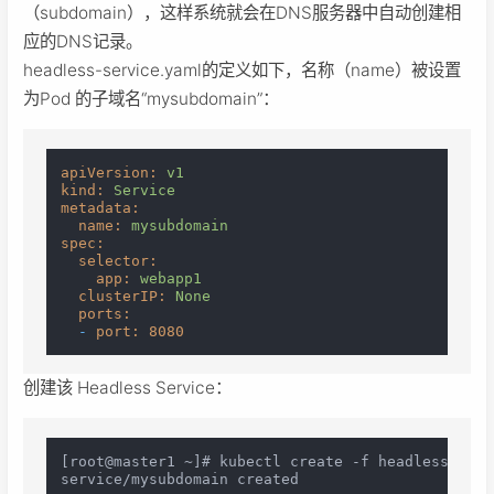
（subdomain），这样系统就会在DNS服务器中自动创建相
应的DNS记录。
headless-service.yaml的定义如下，名称（name）被设置
为Pod 的子域名“mysubdomain”：
apiVersion:
v1
kind:
Service
metadata:
name:
mysubdomain
spec:
selector:
app:
webapp1
clusterIP:
None
ports:
-
port:
8080
创建该 Headless Service：
[root@master1 ~]# kubectl create -f headless-serv