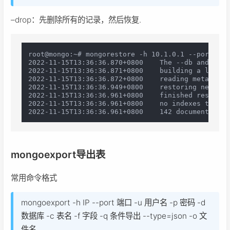
–drop：先删除所有的记录，然后恢复.
root@mongo:~# mongorestore -h 10.1.0.1 --port 270
2022-11-15T13:36:36.870+080
2022-11-15T13:36:36.871+
2022-11-15T13:36:36.872+0800	reading metadata 
2022-11-15T13:36:36.949+0800	restoring news.content from /tmp/news_dump/news/content.bson

2022-11-15T13:36:36.961+0800	finished restoring news.content (142 documents, 0 failures)

2022-11-15T13:36:36.961+0800	no indexes
mongoexport导出表
常用命令格式
mongoexport -h IP --port 端口 -u 用户名 -p 密码 -d
数据库 -c 表名 -f 字段 -q 条件导出 --type=json -o 文
件名