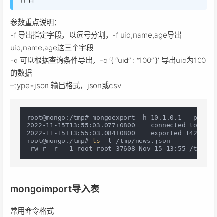
参数重点说明：
-f 导出指定字段，以逗号分割，-f uid,name,age导出
uid,name,age这三个字段
-q 可以根据查询条件导出，-q ‘{ “uid” : “100” }’ 导出uid为100
的数据
–type=json 输出格式，json或csv
root@mongo:/tmp# mongoexport -h 10.1.0.1 --port 2
2022-11-15T13:55:03.077+0800	connected to: mongodb://10.1.0.1:27017/

2022-11-15T13:55:03.084+0800	exported 142 records

root@mongo:/tmp# 
ls
 -l /tmp/news.json 

mongoimport导入表
常用命令格式