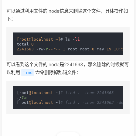
可以通过利用文件的inode信息来删除这个文件，具体操作如
下：
[root@localhost ~]
# ls -
li
total 
0
2241663
 -rw-
r
--r--
1
 root root 
0
 May 
19
10
:
58
可以看到这个文件的inode是2241663，那么删除的时候就可
以利用
命令删除掉乱码文件：
find
[root
@localhost
 ~]
# find . -inum 2241663
./
?ǣ
[root
@localhost
 ~]
# find . -inum 2241663 -delete