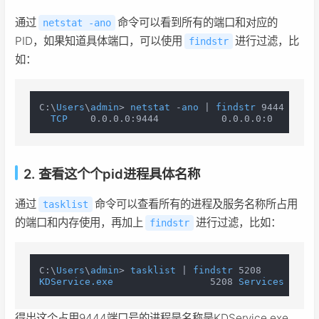
通过
命令可以看到所有的端口和对应的
netstat -ano
PID，如果知道具体端口，可以使用
进行过滤，比
findstr
如：
C:\
Users
\
admin
> 
netstat
 -
ano
 | 
findstr
 9444

TCP
    0.0.0.0:9444           0.0.0.0:0        
2. 查看这个个pid进程具体名称
通过
命令可以查看所有的进程及服务名称所占用
tasklist
的端口和内存使用，再加上
进行过滤，比如：
findstr
C:\
Users
\
admin
> 
tasklist
 | 
findstr
KDService.exe
                 5208 
Services
      
得出这个占用9444端口号的进程是名称是KDService.exe。