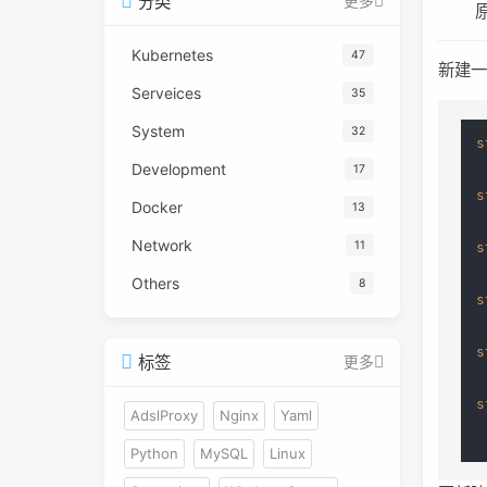
分类
更多
Kubernetes
47
新建
Serveices
35
System
32
s
 
Development
17
s
Docker
13
 
Network
11
s
 
Others
8
s
 
s
标签
更多
 
s
AdslProxy
Nginx
Yaml
 
Python
MySQL
Linux