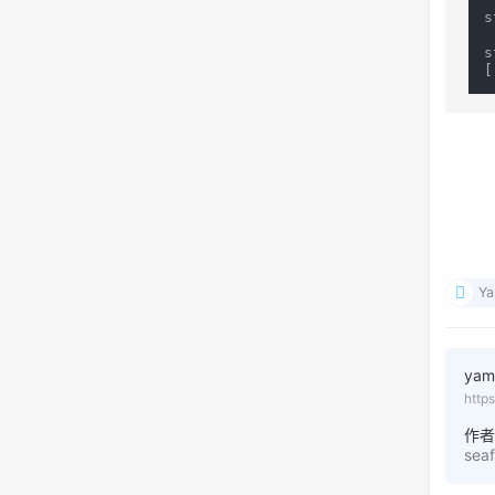
s
s
Ya
ya
http
作
sea