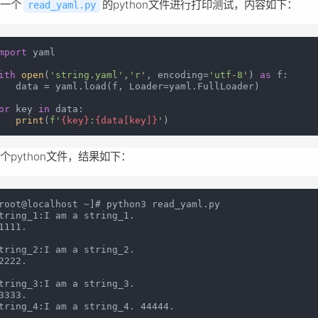
建一个
的python文件进行打印测试，内容如下：
read_yaml.py
mport
 yaml

ith
open
(
'string.yaml'
,
'r'
, encoding=
'utf-8'
) 
as
 f:

   data = yaml.load(f, Loader=yaml.FullLoader)

or
 key 
in
 data:

print
(
f'
{key}
:
{data[key]}
'
个python文件，结果如下：
root@localhost ~]# python3 read_yaml.py

tring_1:I am a string_1.

1111.

tring_2:I am a string_2.

2222.

tring_3:I am a string_3.

3333.

tring_4:I am a string_4. 44444.
