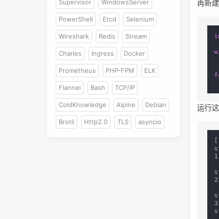
Supervisor
WindowsServer
再新
PowerShell
Etcd
Selenium
i
Wireshark
Redis
Stream
w
Charles
Ingress
Docker
 
Prometheus
PHP-FPM
ELK
f
Flannel
Bash
TCP/IP
ColdKnowledge
Alpine
Debian
运行这
Brotli
Http2.0
TLS
asyncio
[
s
1
s
2
s
3
s