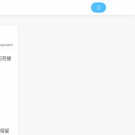
lopment
行符替
保留