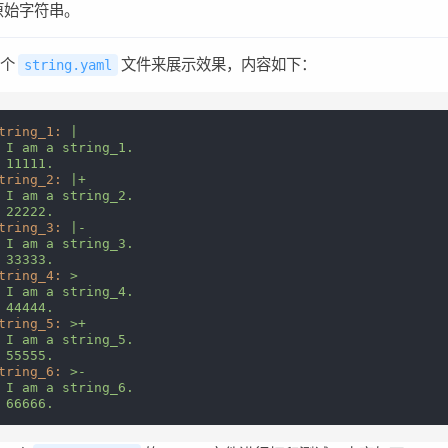
原始字符串。
一个
文件来展示效果，内容如下：
string.yaml
tring_1:
|

 I am a string_1.

tring_2:
|+

 I am a string_2.

tring_3:
|-

 I am a string_3.

tring_4:
>

 I am a string_4.

tring_5:
>+

 I am a string_5.

tring_6:
>-

 I am a string_6.
