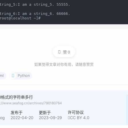
tring_5:I am a string_5. 55555.

tring_6:I am a string_6. 66666.

赞
0
如果觉得文章对你有用，请随意赞赏
ml
Python
ml格式的字符串多行
s://www.seafog.cn/archives/790180764
许可协议
者
发布于
更新于
fog
2022-04-20
2023-09-29
CC BY 4.0