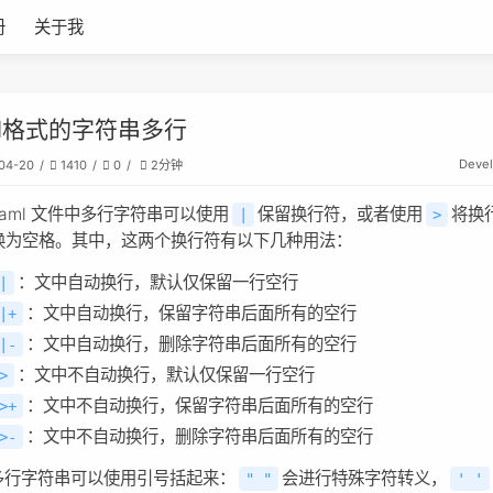
册
关于我
ml格式的字符串多行
Deve
04-20
1410
0
2分钟
yaml 文件中多行字符串可以使用
保留换行符，或者使用
将换
|
>
换为空格。其中，这两个换行符有以下几种用法：
：文中自动换行，默认仅保留一行空行
|
：文中自动换行，保留字符串后面所有的空行
|+
：文中自动换行，删除字符串后面所有的空行
|-
：文中不自动换行，默认仅保留一行空行
>
：文中不自动换行，保留字符串后面所有的空行
>+
：文中不自动换行，删除字符串后面所有的空行
>-
多行字符串可以使用引号括起来：
会进行特殊字符转义，
" "
' '