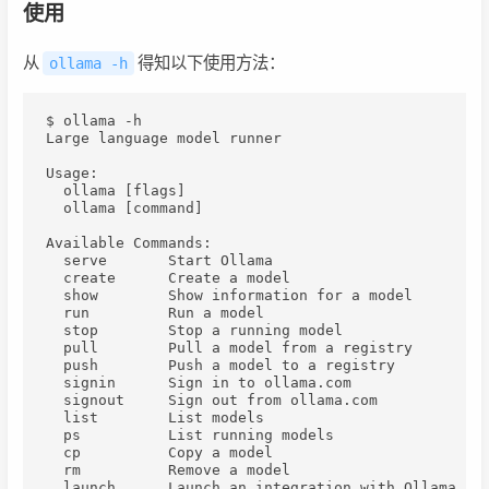
使用
从
得知以下使用方法：
ollama -h
$ ollama -h

Large language model runner

Usage:

  ollama [flags]

  ollama [command]

Available Commands:

  serve       Start Ollama

  create      Create a model

  show        Show information for a model

  run         Run a model

  stop        Stop a running model

  pull        Pull a model from a registry

  push        Push a model to a registry

  signin      Sign in to ollama.com

  signout     Sign out from ollama.com

  list        List models

  ps          List running models

  cp          Copy a model

  rm          Remove a model

  launch      Launch an integration with Ollama
