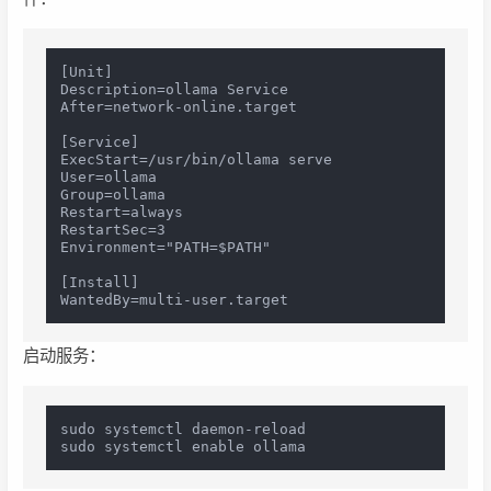
[Unit]

Description=ollama Service

After=network-online.target

[Service]

ExecStart=/usr/bin/ollama serve

User=ollama

Group=ollama

Restart=always

RestartSec=3

Environment="PATH=$PATH"

[Install]

启动服务：
sudo systemctl daemon-reload
