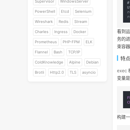
Supervisor
WindowsServer
#
U
PowerShell
Etcd
Selenium
r
Wireshark
Redis
Stream
看到运
Charles
Ingress
Docker
务的进
Prometheus
PHP-FPM
ELK
束容
Flannel
Bash
TCP/IP
特
ColdKnowledge
Alpine
Debian
exe
Brotli
Http2.0
TLS
asyncio
变量
F
C
构建一个