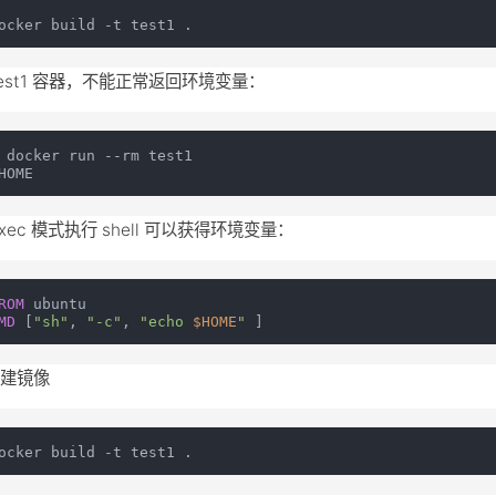
test1 容器，不能正常返回环境变量：
 docker run --rm test1

xec 模式执行 shell 可以获得环境变量：
ROM
MD
 [
"sh"
, 
"-c"
, 
"echo 
$HOME
"
 ]
构建镜像