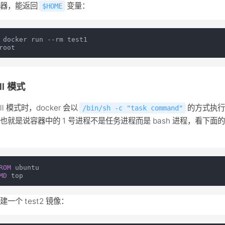
容器，能返回
变量：
$HOME
 docker run --rm test1

ll 模式
ell 模式时，docker 会以
的方式执
/bin/sh -c "task command"
也就是说容器中的 1 号进程不是任务进程而是 bash 进程，看下面
ROM
MD
 top
建一个 test2 镜像：