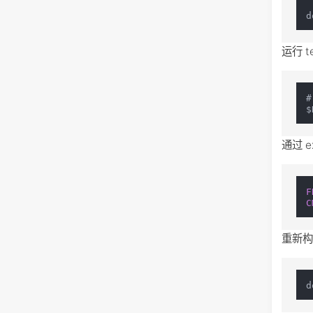
运行 
#
通过 e
F
C
重新