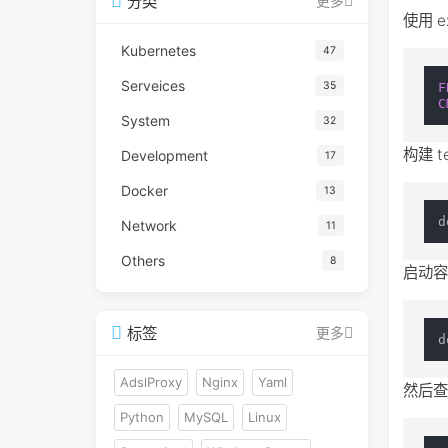
分类
更多
使用 
Kubernetes
47
Serveices
35
F
C
System
32
构建 t
Development
17
Docker
13
Network
11
Others
8
启动
标签
更多
AdslProxy
Nginx
Yaml
然后查
Python
MySQL
Linux