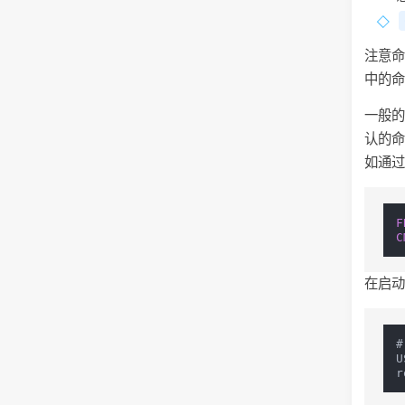
注意命
中的
一般
认的命
如通
F
C
在启动
#
U