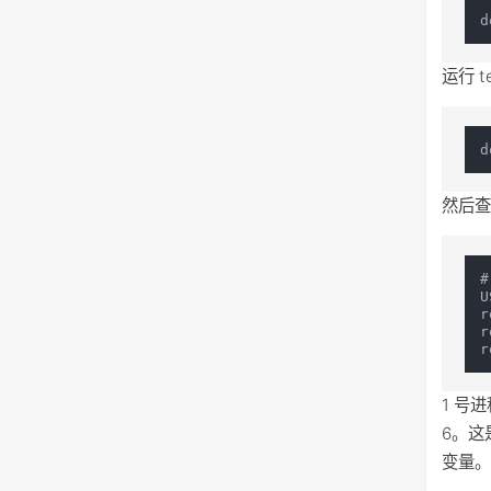
运行 t
然后查
#
U
r
r
1 号
6。这
变量