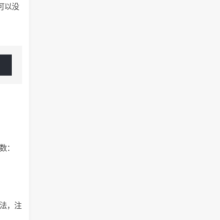
都可以没
，
参数：
的写法，注