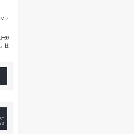
MD
执行默
令。比
T   TIME COMMAND
