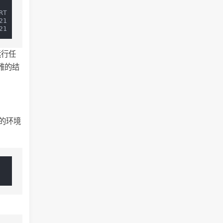
T   TIME COMMAND

1   0:00 top

运行任
优雅的结
样的环境