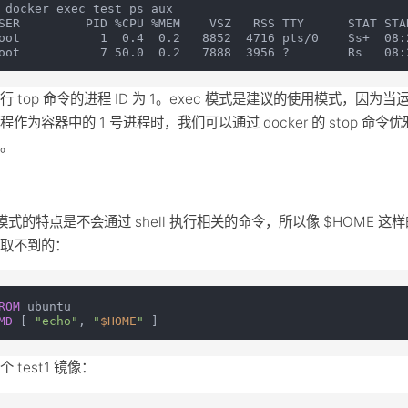
 docker exec test ps aux

SER         PID %CPU %MEM    VSZ   RSS TTY      STAT STAR
oot           1  0.4  0.2   8852  4716 pts/0    Ss+  08:2
行 top 命令的进程 ID 为 1。exec 模式是建议的使用模式，因为当
程作为容器中的 1 号进程时，我们可以通过 docker 的 stop 命令
器。
点
c 模式的特点是不会通过 shell 执行相关的命令，所以像 $HOME 这
是取不到的：
ROM
MD
 [ 
"echo"
, 
"
$HOME
"
 ]
 test1 镜像：