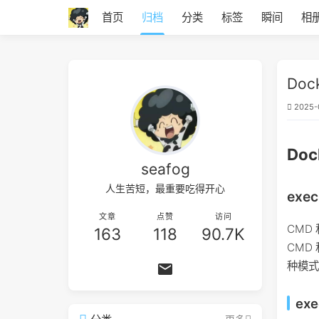
首页
归档
分类
标签
瞬间
相
Doc
2025-
Doc
seafog
人生苦短，最重要吃得开心
exe
文章
点赞
访问
CMD 
163
118
90.7K
CMD 
种模式
ex