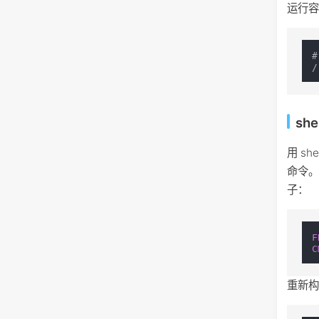
运行
#
she
用 sh
命令。
子：
F
C
重新构